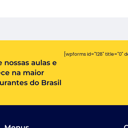
[wpforms id="128" title="0" d
 nossas aulas e
ece na maior
rantes do Brasil
Menus