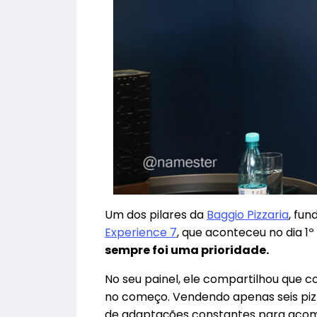
Um dos pilares da
Baggio Pizzaria
, fu
Experience 7
, que aconteceu no dia 1º
sempre foi uma prioridade.
No seu painel, ele compartilhou que c
no começo. Vendendo apenas seis pizz
de adaptações constantes para acom