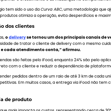
gio tem sido o uso da
Curva ABC
, uma metodologia que aju
produtos otimiza a operação, evita desperdícios e maximi
ão dos clientes
as,
o
delivery
se tornou um dos principais canais de 
ssidade de tratar o cliente de delivery com o mesmo cuid
do, e cada atendimento conta,” afirmou.
endas são feitas pelo iFood, enquanto 24% são pelo aplic
eto com o cliente e reduzir a dependência de plataform
nder pedidos dentro de um raio de até 3 km de cada unid
etitivas. Em muitos casos, a entrega via iFood não tem cu
ia de produto
 que mais impacta os custos, representando cerca de 30%