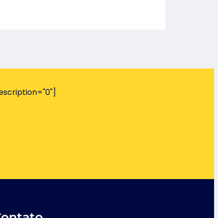
escription="0"]
Contato