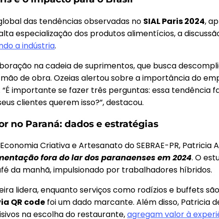
 global das tendências observadas no
SIAL Paris 2024
, a
 alta especialização dos produtos alimentícios, a discus
do a indústria
.
aboração na cadeia de suprimentos, que busca descomplic
mão de obra. Ozeias alertou sobre a importância do emp
“É importante se fazer três perguntas: essa tendência f
seus clientes querem isso?”, destacou.
 no Paraná: dados e estratégias
Economia Criativa e Artesanato do SEBRAE-PR, Patricia 
mentação fora do lar dos paranaenses em 2024
. O est
café da manhã, impulsionado por trabalhadores híbridos.
eira lidera, enquanto serviços como rodízios e buffets são
via QR code
foi um dado marcante. Além disso, Patricia d
sivos na escolha do restaurante,
agregam valor à experiê