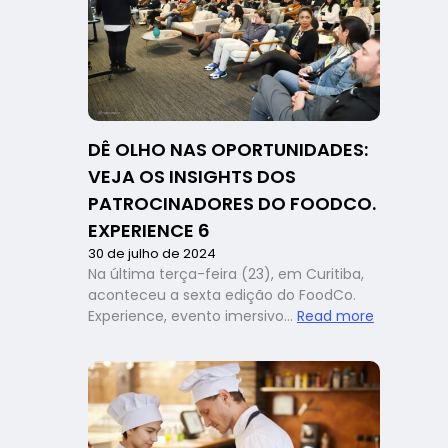
perder
qualidade?
Matheus
Krauze
trouxe
insights
valiosos
DÊ OLHO NAS OPORTUNIDADES:
no
VEJA OS INSIGHTS DOS
FoodCo.
Experience
PATROCINADORES DO FOODCO.
6
EXPERIENCE 6
30 de julho de 2024
Na última terça-feira (23), em Curitiba,
aconteceu a sexta edição do FoodCo.
:
Experience, evento imersivo…
Read more
Dê
olho
nas
oportunida
veja
os