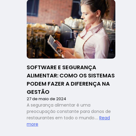
food
service:
como
contratar
e
liderar
colaborador
desta
geração?
SOFTWARE E SEGURANÇA
ALIMENTAR: COMO OS SISTEMAS
PODEM FAZER A DIFERENÇA NA
GESTÃO
27 de maio de 2024
A segurança alimentar é uma
preocupação constante para donos de
restaurantes em todo o mundo.…
Read
:
more
Software