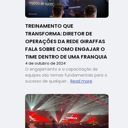
case
de
sucesso
da
TREINAMENTO QUE
rede
TRANSFORMA: DIRETOR DE
Porks
OPERAÇÕES DA REDE GIRAFFAS
FALA SOBRE COMO ENGAJAR O
TIME DENTRO DE UMA FRANQUIA
4 de outubro de 2024
O engajamento e a capacitação de
equipes são temas fundamentais para o
:
sucesso de qualquer…
Read more
Treinamento
que
transforma:
diretor
de
operações
da