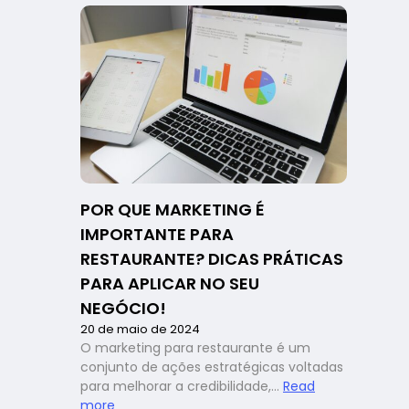
e
segurança
alimentar:
como
os
sistemas
podem
fazer
a
diferença
na
POR QUE MARKETING É
gestão
IMPORTANTE PARA
RESTAURANTE? DICAS PRÁTICAS
PARA APLICAR NO SEU
NEGÓCIO!
20 de maio de 2024
O marketing para restaurante é um
conjunto de ações estratégicas voltadas
para melhorar a credibilidade,…
Read
:
more