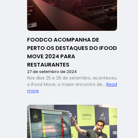
rede
Giraffas
fala
sobre
como
engajar
FOODCO ACOMPANHA DE
o
time
PERTO OS DESTAQUES DO IFOOD
dentro
MOVE 2024 PARA
de
RESTAURANTES
uma
27 de setembro de 2024
franquia
Nos dias 25 e 26 de setembro, aconteceu
o iFood Move, o maior encontro de…
Read
:
more
FoodCo
acompanha
de
perto
os
destaques
do