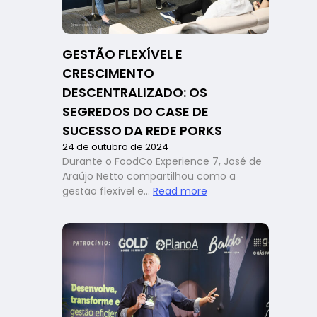
Pizzaria
se
fortalece
GESTÃO FLEXÍVEL E
no
CRESCIMENTO
mercado
paranaense
DESCENTRALIZADO: OS
SEGREDOS DO CASE DE
SUCESSO DA REDE PORKS
24 de outubro de 2024
Durante o FoodCo Experience 7, José de
Araújo Netto compartilhou como a
:
gestão flexível e…
Read more
Gestão
flexível
e
crescimento
descentralizado:
os
segredos
do