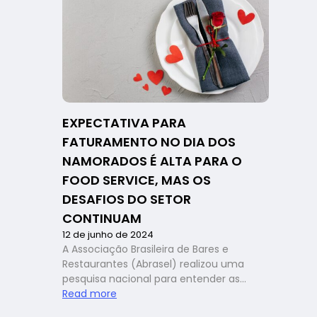
políticas
e
líderes
empresariais,
Abrasel
destaca
reforma
tributária
EXPECTATIVA PARA
como
FATURAMENTO NO DIA DOS
‘crucial
para
NAMORADOS É ALTA PARA O
bares
FOOD SERVICE, MAS OS
e
DESAFIOS DO SETOR
restaurantes’
CONTINUAM
12 de junho de 2024
A Associação Brasileira de Bares e
Restaurantes (Abrasel) realizou uma
pesquisa nacional para entender as…
:
Read more
Expectativa