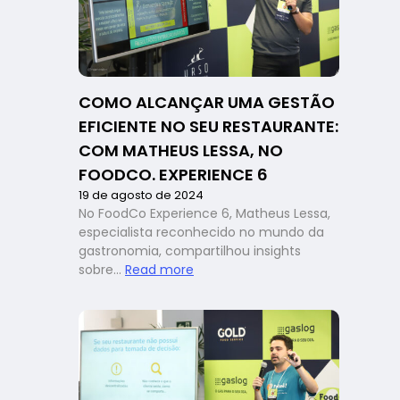
iFood
Move
2024
para
restaurantes
COMO ALCANÇAR UMA GESTÃO
EFICIENTE NO SEU RESTAURANTE:
COM MATHEUS LESSA, NO
FOODCO. EXPERIENCE 6
19 de agosto de 2024
No FoodCo Experience 6, Matheus Lessa,
especialista reconhecido no mundo da
gastronomia, compartilhou insights
:
sobre…
Read more
Como
alcançar
uma
gestão
eficiente
no