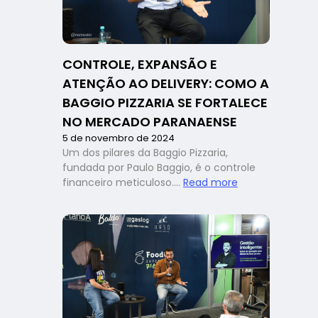
gestão
estratégica
marcam
a
CONTROLE, EXPANSÃO E
última
ATENÇÃO AO DELIVERY: COMO A
edição
de
BAGGIO PIZZARIA SE FORTALECE
2024
NO MERCADO PARANAENSE
5 de novembro de 2024
Um dos pilares da Baggio Pizzaria,
fundada por Paulo Baggio, é o controle
:
financeiro meticuloso.…
Read more
Controle,
expansão
e
atenção
ao
delivery:
como
a
Baggio