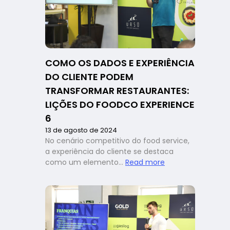
seu
restaurante:
com
Matheus
Lessa,
no
COMO OS DADOS E EXPERIÊNCIA
FoodCo.
DO CLIENTE PODEM
Experience
6
TRANSFORMAR RESTAURANTES:
LIÇÕES DO FOODCO EXPERIENCE
6
13 de agosto de 2024
No cenário competitivo do food service,
a experiência do cliente se destaca
:
como um elemento…
Read more
Como
os
dados
e
experiência
do