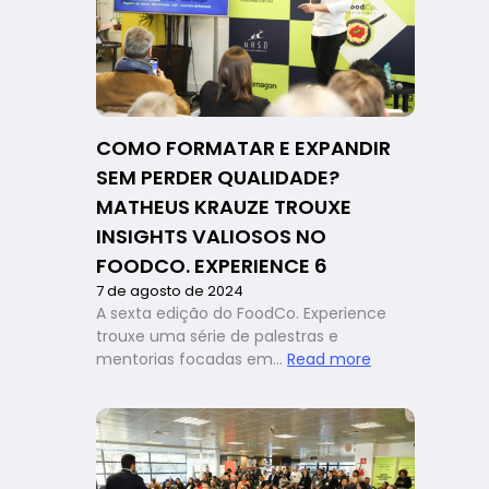
cliente
podem
transformar
restaurantes:
lições
do
COMO FORMATAR E EXPANDIR
FoodCo
SEM PERDER QUALIDADE?
Experience
6
MATHEUS KRAUZE TROUXE
INSIGHTS VALIOSOS NO
FOODCO. EXPERIENCE 6
7 de agosto de 2024
A sexta edição do FoodCo. Experience
trouxe uma série de palestras e
:
mentorias focadas em…
Read more
Como
formatar
e
expandir
sem