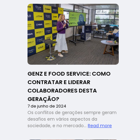
para
faturamento
no
dia
dos
namorados
é
alta
para
o
food
GENZ E FOOD SERVICE: COMO
service,
mas
CONTRATAR E LIDERAR
os
COLABORADORES DESTA
desafios
GERAÇÃO?
do
7 de junho de 2024
setor
Os conflitos de gerações sempre geram
continuam
desafios em vários aspectos da
:
sociedade, e no mercado…
Read more
GenZ
e