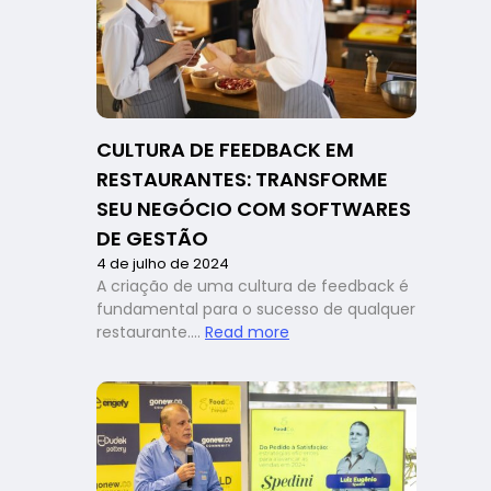
insights
dos
patrocina
do
FoodCo.
Experienc
CULTURA DE FEEDBACK EM
6
RESTAURANTES: TRANSFORME
SEU NEGÓCIO COM SOFTWARES
DE GESTÃO
4 de julho de 2024
A criação de uma cultura de feedback é
fundamental para o sucesso de qualquer
:
restaurante.…
Read more
Cultura
de
feedback
em
restaurantes:
transforme