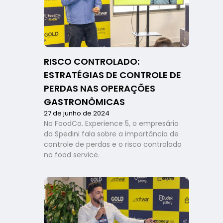
seu
negócio
com
softwares
de
gestão
RISCO CONTROLADO:
ESTRATÉGIAS DE CONTROLE DE
PERDAS NAS OPERAÇÕES
GASTRONÔMICAS
27 de junho de 2024
No FoodCo. Experience 5, o empresário
da Spedini fala sobre a importância de
controle de perdas e o risco controlado
no food service.