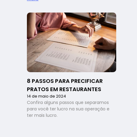
Por
que
marketing
é
importante
para
restaurante?
Dicas
práticas
para
aplicar
no
8 PASSOS PARA PRECIFICAR
seu
negócio!
PRATOS EM RESTAURANTES
14 de maio de 2024
Confira alguns passos que separamos
para você ter lucro na sua operação e
ter mais lucro.