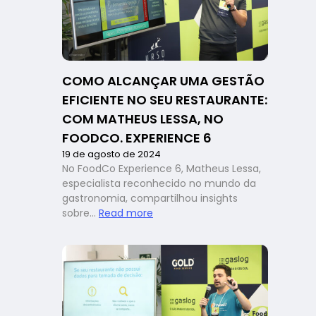
iFood
Move
2024
para
restaurantes
COMO ALCANÇAR UMA GESTÃO
EFICIENTE NO SEU RESTAURANTE:
COM MATHEUS LESSA, NO
FOODCO. EXPERIENCE 6
19 de agosto de 2024
No FoodCo Experience 6, Matheus Lessa,
especialista reconhecido no mundo da
gastronomia, compartilhou insights
:
sobre…
Read more
Como
alcançar
uma
gestão
eficiente
no