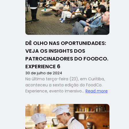
perder
qualidade?
Matheus
Krauze
trouxe
insights
valiosos
DÊ OLHO NAS OPORTUNIDADES:
no
VEJA OS INSIGHTS DOS
FoodCo.
Experience
PATROCINADORES DO FOODCO.
6
EXPERIENCE 6
30 de julho de 2024
Na última terça-feira (23), em Curitiba,
aconteceu a sexta edição do FoodCo.
:
Experience, evento imersivo…
Read more
Dê
olho
nas
oportunida
veja
os