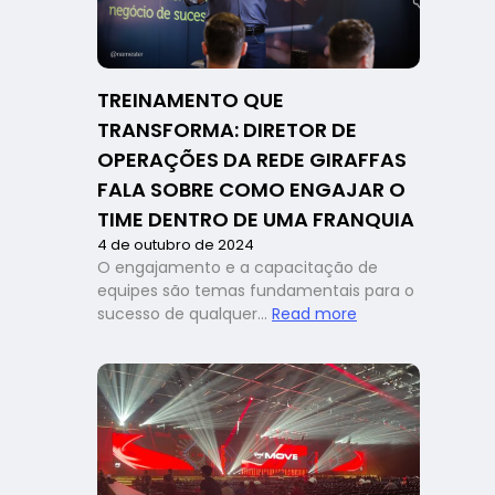
case
de
sucesso
da
TREINAMENTO QUE
rede
TRANSFORMA: DIRETOR DE
Porks
OPERAÇÕES DA REDE GIRAFFAS
FALA SOBRE COMO ENGAJAR O
TIME DENTRO DE UMA FRANQUIA
4 de outubro de 2024
O engajamento e a capacitação de
equipes são temas fundamentais para o
:
sucesso de qualquer…
Read more
Treinamento
que
transforma:
diretor
de
operações
da