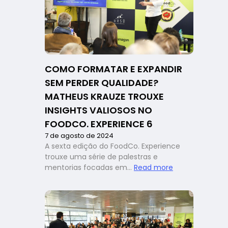
cliente
podem
transformar
restaurantes:
lições
do
COMO FORMATAR E EXPANDIR
FoodCo
SEM PERDER QUALIDADE?
Experience
6
MATHEUS KRAUZE TROUXE
INSIGHTS VALIOSOS NO
FOODCO. EXPERIENCE 6
7 de agosto de 2024
A sexta edição do FoodCo. Experience
trouxe uma série de palestras e
:
mentorias focadas em…
Read more
Como
formatar
e
expandir
sem