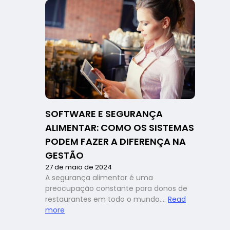
food
service:
como
contratar
e
liderar
colaborador
desta
geração?
SOFTWARE E SEGURANÇA
ALIMENTAR: COMO OS SISTEMAS
PODEM FAZER A DIFERENÇA NA
GESTÃO
27 de maio de 2024
A segurança alimentar é uma
preocupação constante para donos de
restaurantes em todo o mundo.…
Read
:
more
Software