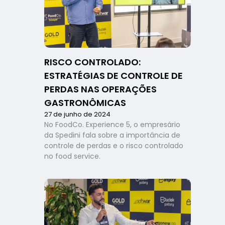
seu
negócio
com
softwares
de
gestão
RISCO CONTROLADO:
ESTRATÉGIAS DE CONTROLE DE
PERDAS NAS OPERAÇÕES
GASTRONÔMICAS
27 de junho de 2024
No FoodCo. Experience 5, o empresário
da Spedini fala sobre a importância de
controle de perdas e o risco controlado
no food service.