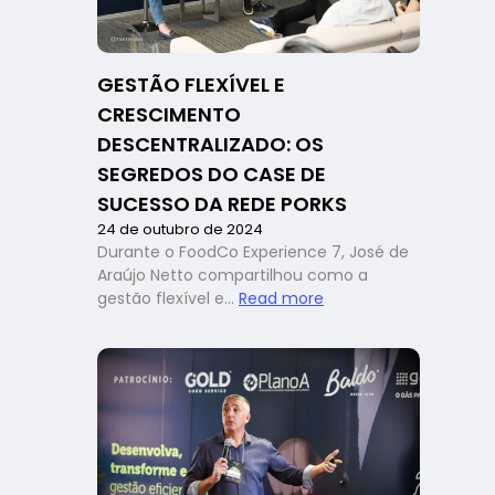
Pizzaria
se
fortalece
GESTÃO FLEXÍVEL E
no
CRESCIMENTO
mercado
paranaense
DESCENTRALIZADO: OS
SEGREDOS DO CASE DE
SUCESSO DA REDE PORKS
24 de outubro de 2024
Durante o FoodCo Experience 7, José de
Araújo Netto compartilhou como a
:
gestão flexível e…
Read more
Gestão
flexível
e
crescimento
descentralizado:
os
segredos
do