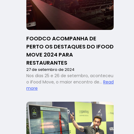
rede
Giraffas
fala
sobre
como
engajar
FOODCO ACOMPANHA DE
o
time
PERTO OS DESTAQUES DO IFOOD
dentro
MOVE 2024 PARA
de
RESTAURANTES
uma
27 de setembro de 2024
franquia
Nos dias 25 e 26 de setembro, aconteceu
o iFood Move, o maior encontro de…
Read
:
more
FoodCo
acompanha
de
perto
os
destaques
do