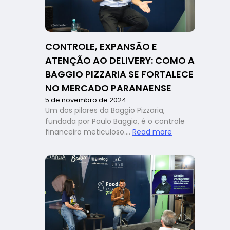
gestão
estratégica
marcam
a
CONTROLE, EXPANSÃO E
última
ATENÇÃO AO DELIVERY: COMO A
edição
de
BAGGIO PIZZARIA SE FORTALECE
2024
NO MERCADO PARANAENSE
5 de novembro de 2024
Um dos pilares da Baggio Pizzaria,
fundada por Paulo Baggio, é o controle
:
financeiro meticuloso.…
Read more
Controle,
expansão
e
atenção
ao
delivery:
como
a
Baggio