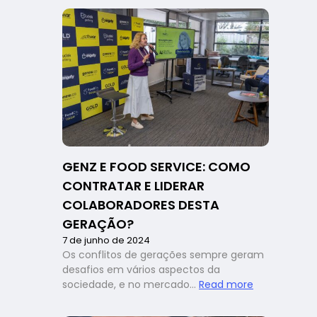
para
faturamento
no
dia
dos
namorados
é
alta
para
o
food
GENZ E FOOD SERVICE: COMO
service,
mas
CONTRATAR E LIDERAR
os
COLABORADORES DESTA
desafios
GERAÇÃO?
do
7 de junho de 2024
setor
Os conflitos de gerações sempre geram
continuam
desafios em vários aspectos da
:
sociedade, e no mercado…
Read more
GenZ
e