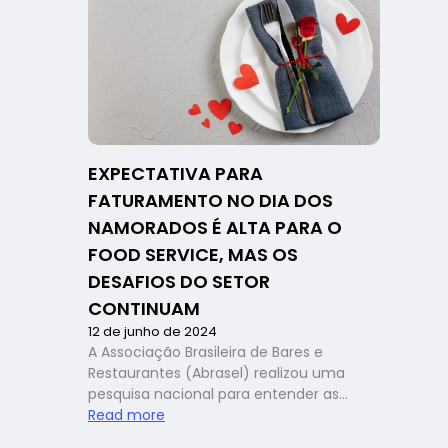
políticas
e
líderes
empresariais,
Abrasel
destaca
reforma
tributária
EXPECTATIVA PARA
como
FATURAMENTO NO DIA DOS
‘crucial
para
NAMORADOS É ALTA PARA O
bares
FOOD SERVICE, MAS OS
e
DESAFIOS DO SETOR
restaurantes’
CONTINUAM
12 de junho de 2024
A Associação Brasileira de Bares e
Restaurantes (Abrasel) realizou uma
pesquisa nacional para entender as…
:
Read more
Expectativa