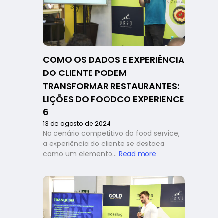
seu
restaurante:
com
Matheus
Lessa,
no
COMO OS DADOS E EXPERIÊNCIA
FoodCo.
DO CLIENTE PODEM
Experience
6
TRANSFORMAR RESTAURANTES:
LIÇÕES DO FOODCO EXPERIENCE
6
13 de agosto de 2024
No cenário competitivo do food service,
a experiência do cliente se destaca
:
como um elemento…
Read more
Como
os
dados
e
experiência
do