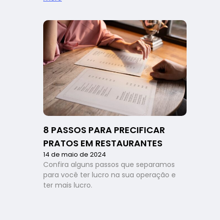
Por
que
marketing
é
importante
para
restaurante?
Dicas
práticas
para
aplicar
no
8 PASSOS PARA PRECIFICAR
seu
negócio!
PRATOS EM RESTAURANTES
14 de maio de 2024
Confira alguns passos que separamos
para você ter lucro na sua operação e
ter mais lucro.