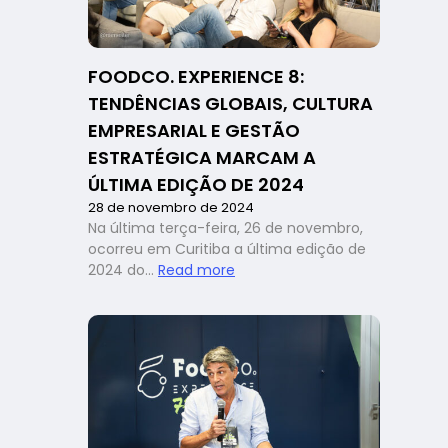
FOODCO. EXPERIENCE 8:
TENDÊNCIAS GLOBAIS, CULTURA
EMPRESARIAL E GESTÃO
ESTRATÉGICA MARCAM A
ÚLTIMA EDIÇÃO DE 2024
28 de novembro de 2024
Na última terça-feira, 26 de novembro,
ocorreu em Curitiba a última edição de
:
2024 do…
Read more
FoodCo.
Experience
8:
tendências
globais,
cultura
empresarial
e