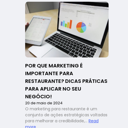
e
segurança
alimentar:
como
os
sistemas
podem
fazer
a
diferença
na
POR QUE MARKETING É
gestão
IMPORTANTE PARA
RESTAURANTE? DICAS PRÁTICAS
PARA APLICAR NO SEU
NEGÓCIO!
20 de maio de 2024
O marketing para restaurante é um
conjunto de ações estratégicas voltadas
para melhorar a credibilidade,…
Read
:
more