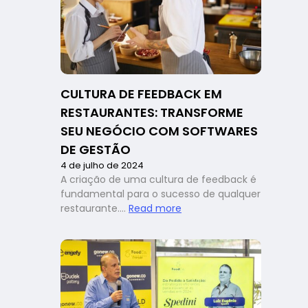
insights
dos
patrocina
do
FoodCo.
Experienc
CULTURA DE FEEDBACK EM
6
RESTAURANTES: TRANSFORME
SEU NEGÓCIO COM SOFTWARES
DE GESTÃO
4 de julho de 2024
A criação de uma cultura de feedback é
fundamental para o sucesso de qualquer
:
restaurante.…
Read more
Cultura
de
feedback
em
restaurantes:
transforme